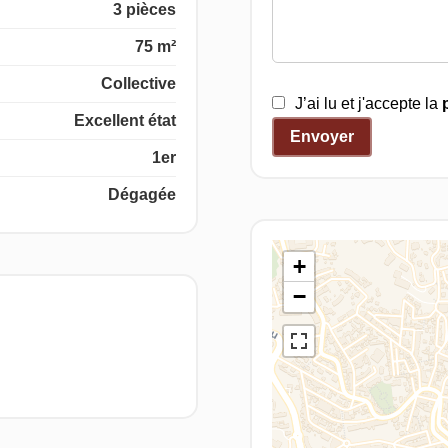
3 pièces
75 m²
Collective
J’ai lu et j'accepte la
Excellent état
Envoyer
1er
Dégagée
+
−