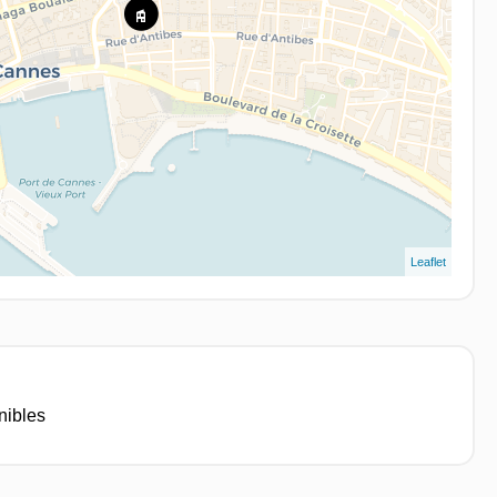
Leaflet
nibles